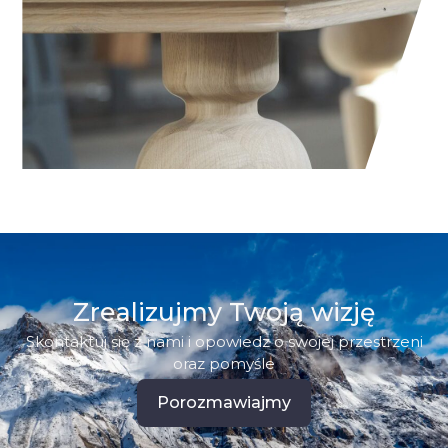
Zrealizujmy Twoją wizję
Skontaktuj się z nami i opowiedz o swojej przestrzeni
oraz pomyśle
Porozmawiajmy